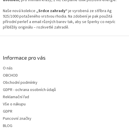
uvolnění
, pro vnímání krásy, z níž čerpáme tolik pozitivní energie.
Naše nová kolekce
„Srdce zahrady“
je vyrobená ze stříbra Ag
925/1000 potaženého vrstvou rhodia. Na zdobení je pak použitá
přírodní perleť a email různých barev tak, aby se šperky co nejvíc
přiblížily originálu – rozkvetlé zahradě.
Z
á
p
a
Informace pro vás
t
O nás
í
OBCHOD
Obchodní podmínky
GDPR - ochrana osobních údajů
Reklamační řad
Vše o nákupu
GDPR
Puncovní značky
BLOG