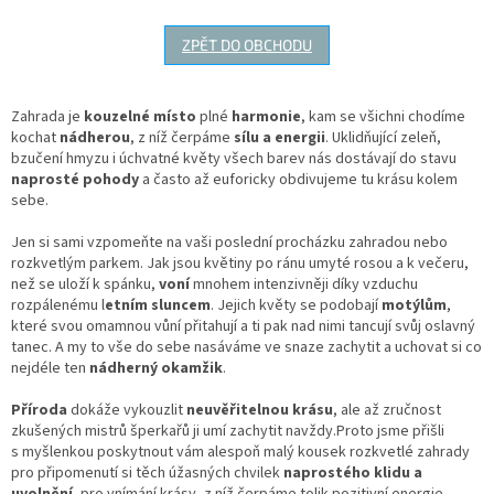
ZPĚT DO OBCHODU
Zahrada je
kouzelné místo
plné
harmonie
, kam se všichni chodíme
kochat
nádherou
, z níž čerpáme
sílu a energii
. Uklidňující zeleň,
bzučení hmyzu i úchvatné květy všech barev nás dostávají do stavu
naprosté pohody
a často až euforicky obdivujeme tu krásu kolem
sebe.
Jen si sami vzpomeňte na vaši poslední procházku zahradou nebo
rozkvetlým parkem. Jak jsou květiny po ránu umyté rosou a k večeru,
než se uloží k spánku,
voní
mnohem intenzivněji díky vzduchu
rozpálenému l
etním sluncem
. Jejich květy se podobají
motýlům
,
které svou omamnou vůní přitahují a ti pak nad nimi tancují svůj oslavný
tanec. A my to vše do sebe nasáváme ve snaze zachytit a uchovat si co
nejdéle ten
nádherný okamžik
.
Příroda
dokáže vykouzlit
neuvěřitelnou krásu
, ale až zručnost
zkušených mistrů šperkařů ji umí zachytit navždy.Proto jsme přišli
s myšlenkou poskytnout vám alespoň malý kousek rozkvetlé zahrady
pro připomenutí si těch úžasných chvilek
naprostého klidu a