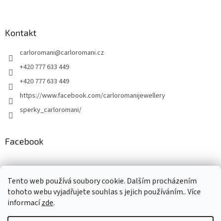
Kontakt
carloromani
@
carloromani.cz
+420 777 633 449
+420 777 633 449
https://www.facebook.com/carloromanijewellery
sperky_carloromani/
Facebook
Instagram
Tento web používá soubory cookie. Dalším procházením
tohoto webu vyjadřujete souhlas s jejich používáním.. Více
informací
zde
.