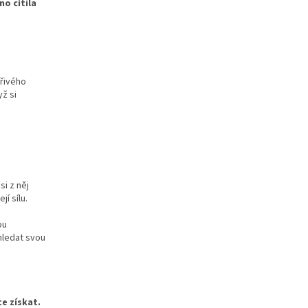
no cítila
ářivého
yž si
si z něj
jí sílu.
ou
 hledat svou
e získat.