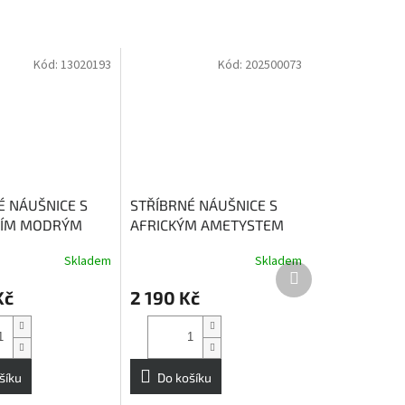
Kód:
13020193
Kód:
202500073
É NÁUŠNICE S
STŘÍBRNÉ NÁUŠNICE S
NÍM MODRÝM
AFRICKÝM AMETYSTEM
 PIACENZA
FERARA
Ametyst - mocný
Skladem
Skladem
fír podporuje
kámen s ochrannou silou
Další
u a inspiraci
produkt
Kč
2 190 Kč
šíku
Do košíku