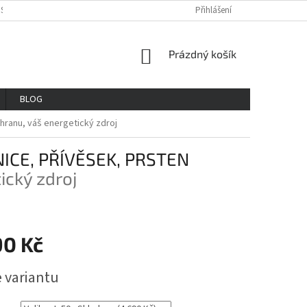
OSOBNÍCH ÚDAJŮ
REKLAMAČNÍ ŘAD
VŠE O NÁKUPU
Přihlášení
GDPR
NÁKUPNÍ
Prázdný košík
KOŠÍK
BLOG
chranu, váš energetický zdroj
CE, PŘÍVĚSEK, PRSTEN
ický zdroj
90 Kč
e variantu