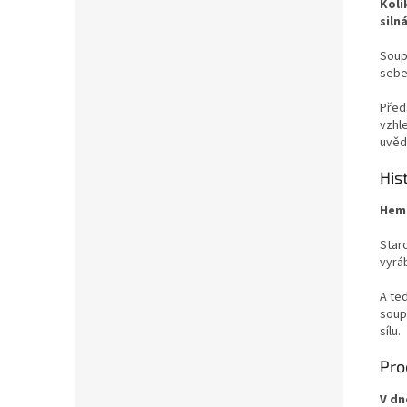
Koli
siln
Soup
sebe
Před
vzhle
uvěd
His
Hema
Staro
vyráb
A te
soupr
sílu.
Pro
V dn