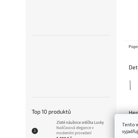
Popi
Det
Top 10 produktů
Hem
Zlaté náušnice srdíčka Lucky
Víte
Tento 
Nadčasová elegance v
vyjadřu
moderním provedení
Neby