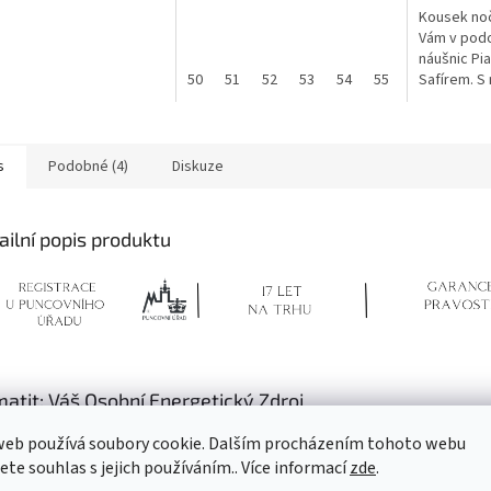
Kousek noč
Vám v podo
náušnic Pi
50
51
52
53
54
55
56
Safírem. S n
57
s
Podobné (4)
Diskuze
ailní popis produktu
atit: Váš Osobní Energetický Zdroj
, proč si starověcí Řekové dali tomuto kameni jméno podle krve - 
web používá soubory cookie. Dalším procházením tohoto webu
jete souhlas s jejich používáním.. Více informací
zde
.
la to jeho barva, ale jeho neuvěřitelná schopnost posilovat a regulovat krv