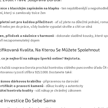
nice s klasickým zapínáním na klapku
- ten nejoblíbenější a nejpohodln
í, který si zamilovaly tisíce žen
letní set pro každou příležitost
- ať už jdete na důležité jednání, rom
i nebo jen do práce, vždy budete vypadat skvěle a cítit se silná
en, přívěsek a náušnice v harmonii
- dokonale sladěné kousky, které sp
oří nezapomenutelný dojem
tifikovaná Kvalita, Na Kterou Se Můžete Spolehnout
, co je nejhorší na nákupu šperků online? Nejistota.
o každá souprava Dorota prochází kontrolou státního puncovního úřadu ČR 
ntovanou ryzostí stříbra 925/1000. Dostanete také:
rásnou dárkovou krabičku
- připravenou na darování
ertifikát o pravosti kamenů
- důkaz kvality a autenticity
átní kontrolu kvality
- váš nákup je chráněný zákonem
e Investice Do Sebe Sama