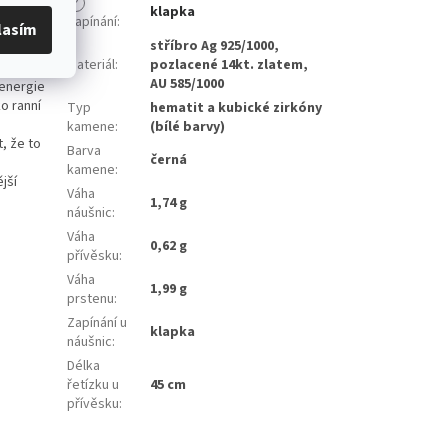
?
klapka
Zapínání
:
lasím
stříbro Ag 925/1000,
Materiál
:
pozlacené 14kt. zlatem,
AU 585/1000
 energie
ko ranní
Typ
hematit a kubické zirkóny
kamene
:
(bílé barvy)
t, že to
Barva
černá
kamene
:
jší
Váha
1,74 g
náušnic
:
Váha
0,62 g
přívěsku
:
Váha
1,99 g
prstenu
:
Zapínání u
klapka
náušnic
:
Délka
řetízku u
45 cm
přívěsku
: