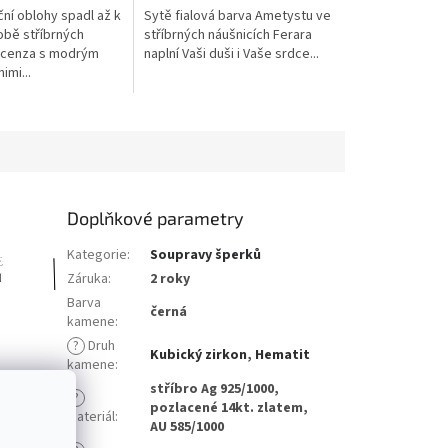
ní oblohy spadl až k
Sytě fialová barva Ametystu ve
bě stříbrných
stříbrných náušnicích Ferara
acenza s modrým
naplní Vaši duši i Vaše srdce...
imi...
58
59
60
61
Doplňkové parametry
Kategorie
:
Soupravy šperků
Záruka
:
2 roky
Barva
černá
kamene
:
?
Druh
Kubický zirkon
,
Hematit
kamene
:
stříbro Ag 925/1000,
?
"haema"?
pozlacené 14kt. zlatem,
Materiál
:
AU 585/1000
etvorbu.