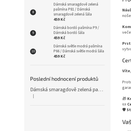
Dámská smaragdově zelená
pašmína P81 / Dámská
Náuš
smaragdově zelená šála
nošen
459 Kč
Komp
Dámská bordó pašmína P9 /
večeř
Dámská bordó šála
459 Kč
Prst
Dámská světle modrá pašmína
vytv
P66 / Dámská světle modrá šála
459 Kč
Cer
Víte
Poslední hodnocení produktů
Prot
gara
Dámská smaragdově zelená pašmína P81 / Dámská smaragdově zelená šála
|
Hodnocení produktu je 4 z 5 hvězdiček.
🎁
K
📜
C
🛡️
St
Vaš