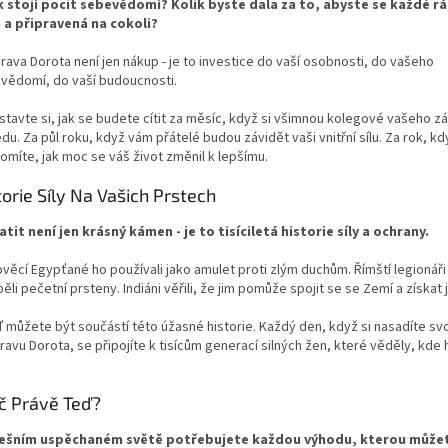
k stojí pocit sebevědomí? Kolik byste dala za to, abyste se každé rá
á a připravená na cokoli?
rava Dorota není jen nákup - je to investice do vaší osobnosti, do vašeho
vědomí, do vaší budoucnosti.
stavte si, jak se budete cítit za měsíc, když si všimnou kolegové vašeho z
du. Za půl roku, když vám přátelé budou závidět vaši vnitřní sílu. Za rok, kd
omíte, jak moc se váš život změnil k lepšímu.
torie Síly Na Vašich Prstech
tit není jen krásný kámen - je to tisíciletá historie síly a ochrany.
věcí Egypťané ho používali jako amulet proti zlým duchům. Římští legionáři 
ěli pečetní prsteny. Indiáni věřili, že jim pomůže spojit se se Zemí a získat je
ď můžete být součástí této úžasné historie. Každý den, když si nasadíte sv
avu Dorota, se připojíte k tisícům generací silných žen, které věděly, kde
č Právě Teď?
ešním uspěchaném světě potřebujete každou výhodu, kterou můžet