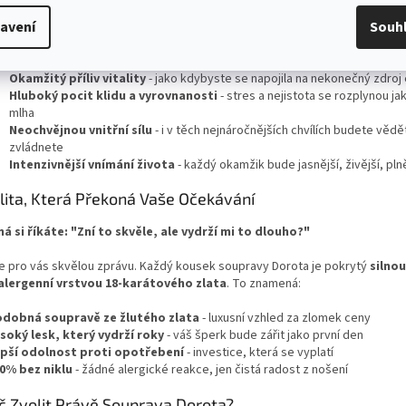
stavte si kámen, který doslova živí váš organismus životodárnou energií!
avení
Souh
ocítíte, když si soupravy Dorota nasadíte:
Okamžitý příliv vitality
- jako kdybyste se napojila na nekonečný zdroj
Hluboký pocit klidu a vyrovnanosti
- stres a nejistota se rozplynou ja
mlha
Neochvějnou vnitřní sílu
- i v těch nejnáročnějších chvílích budete vědě
zvládnete
Intenzivnější vnímání života
- každý okamžik bude jasnější, živější, plně
lita, Která Překoná Vaše Očekávání
á si říkáte: "Zní to skvěle, ale vydrží mi to dlouho?"
 pro vás skvělou zprávu. Každý kousek soupravy Dorota je pokrytý
silnou
alergenní vrstvou 18-karátového zlata
. To znamená:
dobná soupravě ze žlutého zlata
- luxusní vzhled za zlomek ceny
soký lesk, který vydrží roky
- váš šperk bude zářit jako první den
pší odolnost proti opotřebení
- investice, která se vyplatí
0% bez niklu
- žádné alergické reakce, jen čistá radost z nošení
č Zvolit Právě Souprava Dorota?