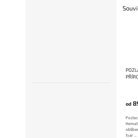
Souvi
POZL
PŘÍR
DOR
naši 
8
od
Pozlac
Hemati
oblíbe
tvar ...