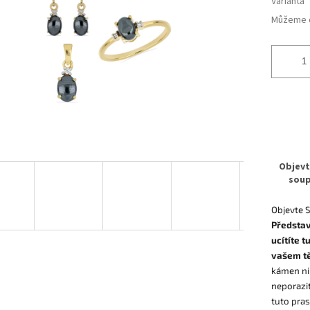
Varianta
Můžeme d
Objevt
soup
Objevte S
Představ
ucítíte t
vašem t
kámen nik
neporazi
tuto pras