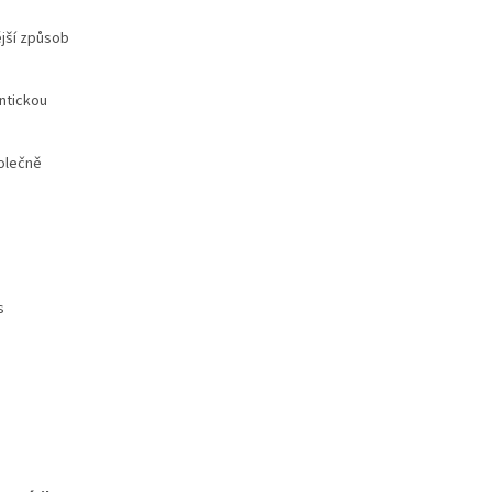
ější způsob
antickou
olečně
s