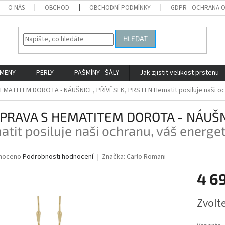
O NÁS
OBCHOD
OBCHODNÍ PODMÍNKY
GDPR - OCHRANA 
HLEDAT
AMENY
PERLY
PAŠMÍNY - ŠÁLY
Jak zjistit velikost prstenu
EMATITEM DOROTA - NÁUŠNICE, PŘÍVĚSEK, PRSTEN
Hematit posiluje naši o
PRAVA S HEMATITEM DOROTA - NÁUŠNI
tit posiluje naši ochranu, váš energet
né
noceno
Podrobnosti hodnocení
Značka:
Carlo Romani
ní
4 6
u
Měrná
Zvolt
cena:
ek.