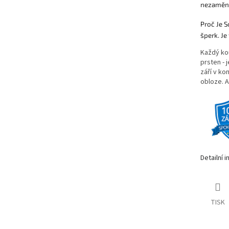
nezaměni
Proč Je S
šperk. Je
Každý kou
prsten -
září v ko
obloze. 
Detailní 
TISK