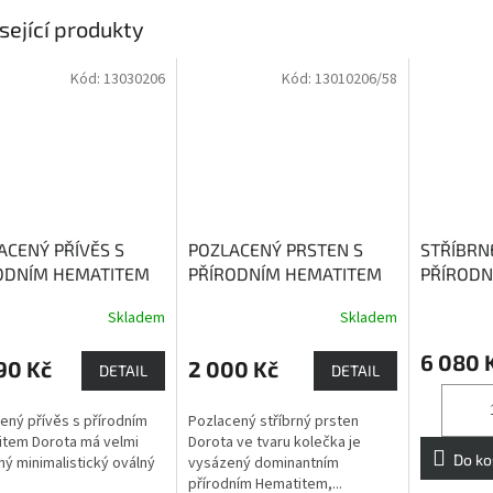
sející produkty
Kód:
13030206
Kód:
13010206/58
ACENÝ PŘÍVĚS S
POZLACENÝ PRSTEN S
STŘÍBRN
ODNÍM HEMATITEM
PŘÍRODNÍM HEMATITEM
PŘÍROD
OTA
Hematit posiluje
DOROTA
Hematit posiluje
SAFÍREM
Skladem
Skladem
Průměrné
ochranu
naši ochranu
Modrý sa
hodnocení
kreativit
6 080 
produktu
90 Kč
2 000 Kč
DETAIL
DETAIL
je
4,0
ený přívěs s přírodním
Pozlacený stříbrný prsten
z
tem Dorota má velmi
Dorota ve tvaru kolečka je
5
Do ko
ný minimalistický oválný
vysázený dominantním
hvězdiček.
přírodním Hematitem,...