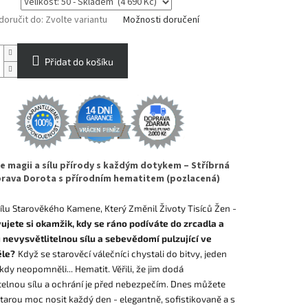
oručit do:
Zvolte variantu
Možnosti doručení
Přidat do košíku
e magii a sílu přírody s každým dotykem – Stříbrná
rava Dorota s přírodním hematitem (pozlacená)
ílu Starověkého Kamene, Který Změnil Životy Tisíců Žen -
ujete si okamžik, kdy se ráno podíváte do zrcadla a
u nevysvětlitelnou sílu a sebevědomí pulzující ve
ěle?
Když se starověcí válečníci chystali do bitvy, jeden
dy neopomněli... Hematit. Věřili, že jim dodá
telnou sílu a ochrání je před nebezpečím. Dnes můžete
tarou moc nosit každý den - elegantně, sofistikovaně a s