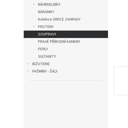
n
NÁHRDELNÍKY
e
NÁRAMKY
l
Kolekce SRDCE ZAHRADY
PRSTENY
SOUPRAVY
PRAVÉ PŘÍRODNÍ KAMENY
PERLY
SULTANITY
BIŽUTERIE
PAŠMÍNY - ŠÁLY