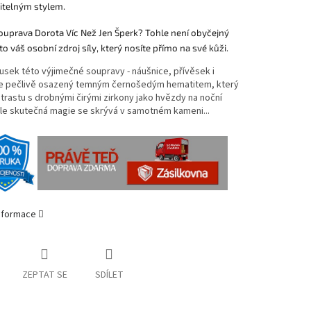
telným stylem.
ouprava Dorota Víc Než Jen Šperk? Tohle není obyčejný
 to váš osobní zdroj síly, který nosíte přímo na své kůži.
sek této výjimečné soupravy - náušnice, přívěsek i
 je pečlivě osazený temným černošedým hematitem, který
ntrastu s drobnými čirými zirkony jako hvězdy na noční
Ale skutečná magie se skrývá v samotném kameni...
informace
ZEPTAT SE
SDÍLET