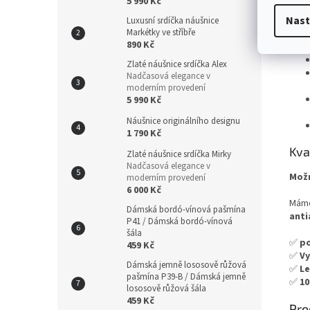
5 990 Kč
Před
Nast
Luxusní srdíčka náušnice
Markétky ve stříbře
Co p
890 Kč
Zlaté náušnice srdíčka Alex
Nadčasová elegance v
moderním provedení
5 990 Kč
Náušnice originálního designu
1 790 Kč
Kva
Zlaté náušnice srdíčka Mirky
Nadčasová elegance v
Možn
moderním provedení
6 000 Kč
Máme
Dámská bordó-vínová pašmína
anti
P41 / Dámská bordó-vínová
šála
✅
po
459 Kč
✅
Vy
Dámská jemně lososově růžová
✅
Le
pašmína P39-B / Dámská jemně
✅
10
lososově růžová šála
459 Kč
Pro