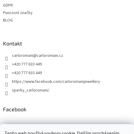
GDPR
Puncovní značky
BLOG
Kontakt
carloromani
@
carloromani.cz
+420 777 633 449
+420 777 633 449
https://www.facebook.com/carloromanijewellery
sperky_carloromani/
Facebook
Instagram
Tento web používá soubory cookie. Dalším procházením