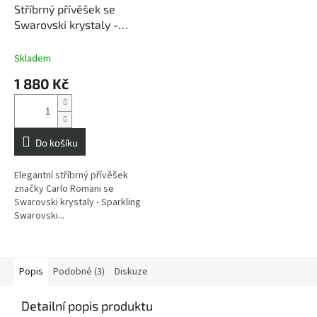
Stříbrný přívěšek se
Swarovski krystaly -
Sparkling Swarovski
Elements MONTE CARLO
Skladem
originální šperky pro
1 880 Kč
každou příležitost
Do košíku
Elegantní stříbrný přívěšek
značky Carlo Romani se
Swarovski krystaly - Sparkling
Swarovski...
Popis
Podobné (3)
Diskuze
Detailní popis produktu