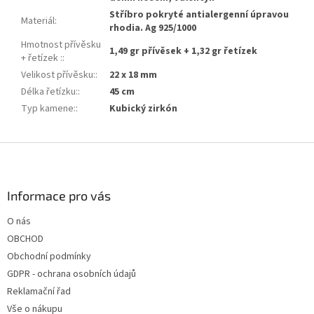
Stříbro pokryté antialergenní úpravou
Materiál
:
rhodia. Ag 925/1000
Hmotnost přívěsku
1,49 gr přívěsek + 1,32 gr řetízek
+ řetízek :
:
Velikost přívěsku:
:
22 x 18 mm
Délka řetízku:
:
45 cm
Typ kamene:
:
Kubický zirkón
Z
á
p
a
Informace pro vás
t
O nás
í
OBCHOD
Obchodní podmínky
GDPR - ochrana osobních údajů
Reklamační řad
Vše o nákupu