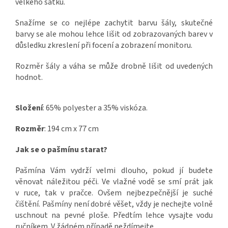
velkého šátku.
Snažíme se co nejlépe zachytit barvu šály, skutečné
barvy se ale mohou lehce lišit od zobrazovaných barev v
důsledku zkreslení při focení a zobrazení monitoru.
Rozměr šály a váha se může drobně lišit od uvedených
hodnot.
Složení
: 65% polyester a 35% viskóza.
Rozměr
: 194 cm x 77 cm
Jak se o pašmínu starat?
Pašmína Vám vydrží velmi dlouho, pokud jí budete
věnovat náležitou péči. Ve vlažné vodě se smí prát jak
v ruce, tak v pračce. Ovšem nejbezpečnější je suché
čištění. Pašmíny není dobré věšet, vždy je nechejte volně
uschnout na pevné ploše. Předtím lehce vysajte vodu
ručníkem. V žádném případě neždímejte..