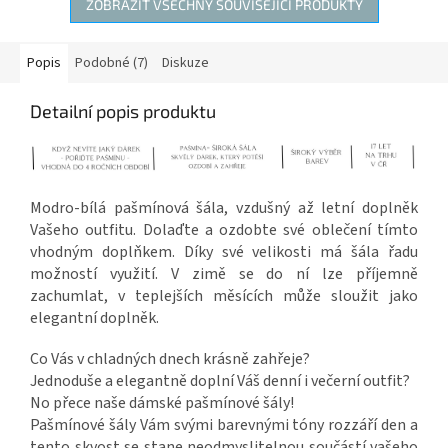
ZOBRAZIT VŠECHNY SOUVISEJÍCÍ PRODUKTY
Popis
Podobné (7)
Diskuze
Detailní popis produktu
Modro-bílá pašmínová šála, vzdušný až letní doplněk
Vašeho outfitu. Dolaďte a ozdobte své oblečení tímto
vhodným doplňkem.
Díky své velikosti má šála řadu
možností využití. V zimě se do ní lze příjemně
zachumlat, v teplejších měsících může sloužit jako
elegantní doplněk.
Co Vás v chladných dnech krásně zahřeje?
Jednoduše a elegantně doplní Váš denní i večerní outfit?
No přece naše dámské pašmínové šály!
Pašmínové šály Vám svými barevnými tóny rozzáří den a
tento skvost se stane neodmyslitelnou součástí vašeho