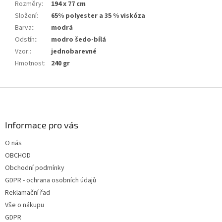
Rozměry
:
194 x 77 cm
Složení
:
65% polyester a 35 % viskóza
Barva:
:
modrá
Odstín:
:
modro šedo-bílá
Vzor:
:
jednobarevné
Hmotnost
:
240 gr
Z
á
p
a
Informace pro vás
t
O nás
í
OBCHOD
Obchodní podmínky
GDPR - ochrana osobních údajů
Reklamační řad
Vše o nákupu
GDPR