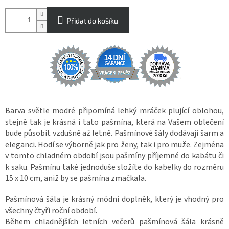
Přidat do košíku
Barva světle modré připomíná lehký mráček plující oblohou,
stejně tak je krásná i tato pašmína, která na Vašem oblečení
bude působit vzdušně až letně. Pašmínové šály dodávají šarm a
eleganci. Hodí se výborně jak pro ženy, tak i pro muže. Zejména
v tomto chladném období jsou pašmíny příjemné do kabátu či
k saku. Pašmínu také jednoduše složíte do kabelky do rozměru
15 x 10 cm, aniž by se pašmína zmačkala.
Pašmínová šála je krásný módní doplněk, který je vhodný pro
všechny čtyři roční období.
Během chladnějších letních večerů pašmínová šála krásně