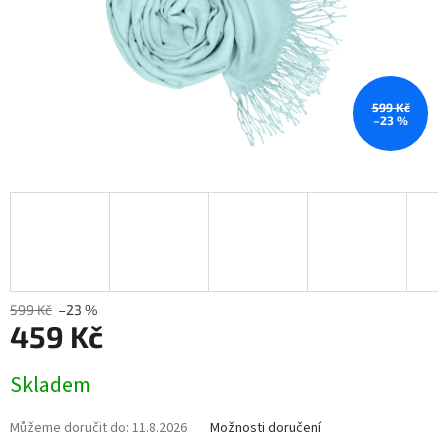
599 Kč
–23 %
599 Kč
–23 %
459 Kč
Měrná
Skladem
cena:
Můžeme doručit do:
11.8.2026
Možnosti doručení