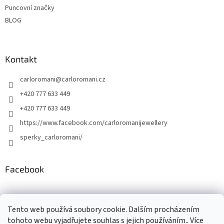
Puncovní značky
BLOG
Kontakt
carloromani
@
carloromani.cz
+420 777 633 449
+420 777 633 449
https://www.facebook.com/carloromanijewellery
sperky_carloromani/
Facebook
Instagram
Tento web používá soubory cookie. Dalším procházením
tohoto webu vyjadřujete souhlas s jejich používáním.. Více