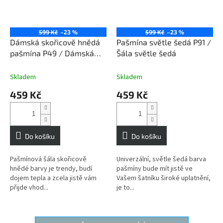
599 Kč
–23 %
599 Kč
–23 %
Dámská skořicově hnědá
Pašmína světle šedá P91 /
pašmína P49 / Dámská
Šála světle šedá
skořicově hnědá šála
Skladem
Skladem
459 Kč
459 Kč
Do košíku
Do košíku
Pašmínová šála skořicově
Univerzální, světle šedá barva
hnědé barvy je trendy, budí
pašmíny bude mít jistě ve
dojem tepla a zcela jistě vám
Vašem šatníku široké uplatnění,
přijde vhod...
je to...