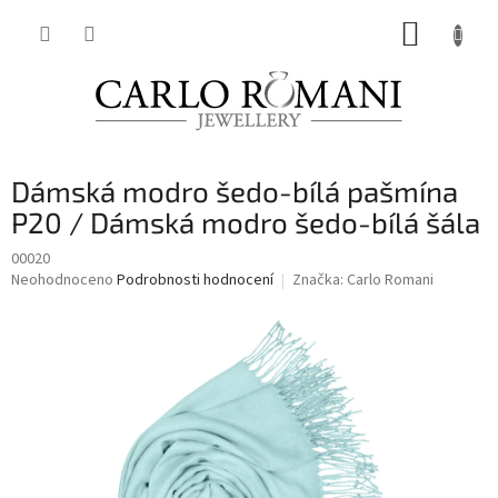
Přejít
NÁKUP
na
obsah
KOŠÍK
Dámská modro šedo-bílá pašmína
P20 / Dámská modro šedo-bílá šála
00020
Průměrné
Neohodnoceno
Podrobnosti hodnocení
Značka:
Carlo Romani
hodnocení
produktu
je
0,0
z
5
hvězdiček.