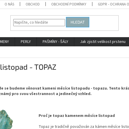
O NÁS
OBCHOD
OBCHODNÍ PODMÍNKY
GDPR - OCHRANA 
HLEDAT
AMENY
PERLY
PAŠMÍNY - ŠÁLY
Jak zjistit velikost prstenu
listopad - TOPAZ
kde se budeme věnovat kameni měsíce listopadu - topazu. Tento krá
známý pro svou všestrannost a jedinečný vzhled.
Proč je topaz kamenem měsíce listopad
Topaz je tradičně považován za kámen měsíce listo