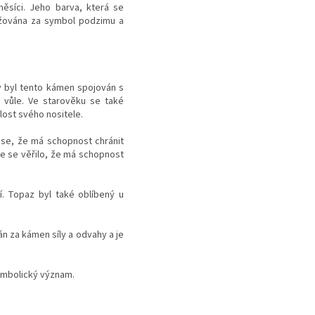
ěsíci. Jeho barva, která se
ažována za symbol podzimu a
y byl tento kámen spojován s
vůle. Ve starověku se také
lost svého nositele.
 se, že má schopnost chránit
že se věřilo, že má schopnost
í. Topaz byl také oblíbený u
án za kámen síly a odvahy a je
symbolický význam.