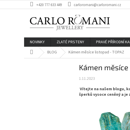
Přejít
+420 777 633 449
carloromani@carloromani.cz
na
obsah
NOVINKY
ZLATÉ PRSTENY
PRAVÉ PŘÍRODNÍ K
Domů
BLOG
Kámen měsíce listopad - TOPAZ
Kámen měsíce 
1.11.2023
Vítejte na našem blogu, 
šperků vysoce ceněný a je 