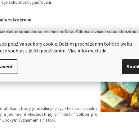
uje schopnost vyjadřování.
ením zvěrokruhu
az často spojován se znamením Štíra. Štíři jsou známí svou intenzitou,
 pomoci vyrovnat se s těmito silnými emocemi.
web používá soubory cookie. Dalším procházením tohoto webu
az
jete souhlas s jejich používáním.. Více informací
zde
.
kámen, aby mohl být nošen každý den, ať už jako
avení
Souh
ušnice. Nicméně je důležité si uvědomit, že topaz
ncům, pokud není správně uchováván. Měli byste se
edle tvrdších kamenů a šperků, aby se zabránilo
drahokam, který je ideální pro ty, kteří se narodili v
 a jedinečné vlastnosti jej činí ideální volbou pro
hlubokým významem a historií.