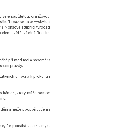
, zelenou, žlutou, oranžovou,
dstín. Topaz se také vyskytuje
 na Mohsově stupnici tvrdosti.
elém světě, včetně Brazílie,
máhá při meditaci a napomáhá
ování pravdy.
zitivních emocí a k překonání
e to kámen, který může pomoci
smu.
ředění a může podpořit učení a
 se, že pomáhá uklidnit mysl,