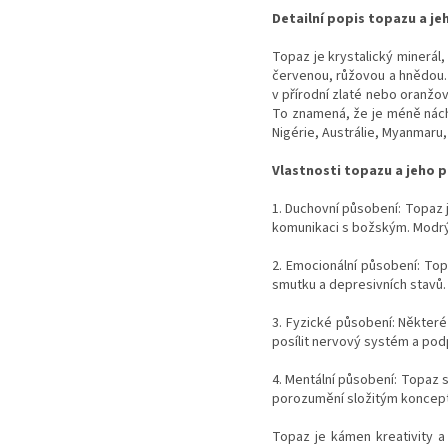
Detailní popis topazu a je
Topaz je krystalický minerál
červenou, růžovou a hnědou.
v přírodní zlaté nebo oranžo
To znamená, že je méně nách
Nigérie, Austrálie, Myanmaru,
Vlastnosti topazu a jeho 
1. Duchovní působení: Topaz
komunikaci s božským. Modrý
2. Emocionální působení: Top
smutku a depresivních stavů. 
3. Fyzické působení: Některé
posílit nervový systém a pod
4. Mentální působení: Topaz s
porozumění složitým koncep
Topaz je kámen kreativity a 