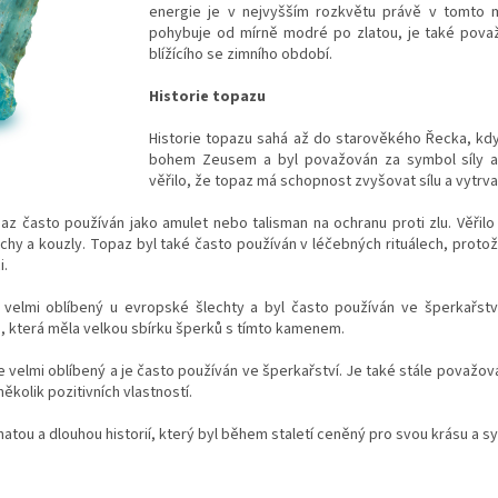
energie je v nejvyšším rozkvětu právě v tomto m
pohybuje od mírně modré po zlatou, je také pov
blížícího se zimního období.
Historie topazu
Historie topazu sahá až do starověkého Řecka, kd
bohem Zeusem a byl považován za symbol síly a 
věřilo, že topaz má schopnost zvyšovat sílu a vytrva
az často používán jako amulet nebo talisman na ochranu proti zlu. Věřilo
chy a kouzly. Topaz byl také často používán v léčebných rituálech, proto
i.
az velmi oblíbený u evropské šlechty a byl často používán ve šperkařstv
ie, která měla velkou sbírku šperků s tímto kamenem.
 velmi oblíbený a je často používán ve šperkařství. Je také stále považov
ěkolik pozitivních vlastností.
atou a dlouhou historií, který byl během staletí ceněný pro svou krásu a 