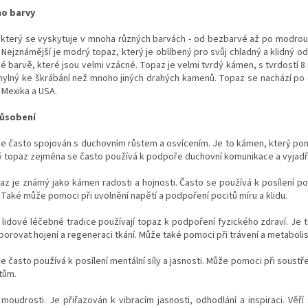
ho barvy
, který se vyskytuje v mnoha různých barvách - od bezbarvé až po modrou
 Nejznámější je modrý topaz,
který je oblíbený pro svůj chladný a klidný o
vé barvě, které jsou velmi vzácné.
Topaz je velmi tvrdý kámen, s tvrdostí 8
ylný ke škrábání než mnoho jiných drahých kamenů. Topaz se nachází po c
 Mexika a USA.
působení
 je často spojován s duchovním růstem a osvícením. Je to kámen, který po
 topaz zejména se často používá k podpoře duchovní komunikace a vyjadř
az je známý jako kámen radosti a hojnosti. Často se používá k posílení po
Také může pomoci při uvolnění napětí a podpoření pocitů míru a klidu.
 lidové léčebné tradice používají topaz k podpoření fyzického zdraví. J
porovat hojení a regeneraci tkání. Může také pomoci při trávení a metaboli
e často používá k posílení mentální síly a jasnosti. Může pomoci při soust
tům.
moudrosti. Je přiřazován k vibracím jasnosti, odhodlání a inspiraci. Věří