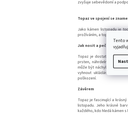
zvyšuje sebevědomí a podpor
Topaz ve spojení se znam
Jako kámen listopadu je top
prožíváním, a topaz jim může
Tento 
Jak nosit a pečovat o top
vyjadřu
Topaz je dostatečně tvrdý 
Nast
prsten, náhrdelník nebo ná
může být náchylný k škrába
vyhnout ukládání topazu v
poškození.
Závěrem
Topaz je fascinující a krásný 
listopadu. Jeho krásné barvy
každého, kdo hledá kámen s 