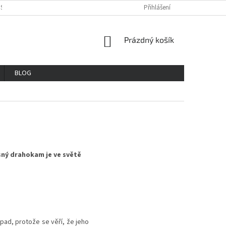
OSOBNÍCH ÚDAJŮ
REKLAMAČNÍ ŘAD
VŠE O NÁKUPU
Přihlášení
GDPR
NÁKUPNÍ
Prázdný košík
KOŠÍK
BLOG
sný drahokam je ve světě
pad, protože se věří, že jeho