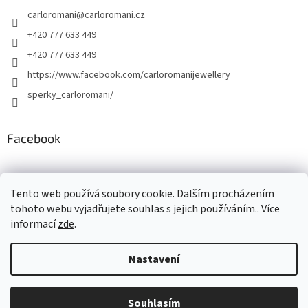
carloromani
@
carloromani.cz
+420 777 633 449
+420 777 633 449
https://www.facebook.com/carloromanijewellery
sperky_carloromani/
Facebook
Instagram
Tento web používá soubory cookie. Dalším procházením
tohoto webu vyjadřujete souhlas s jejich používáním.. Více
informací
zde
.
Vytvořil Shoptet
Nastavení
Copyright 2026
www.carloromani-shop.cz
. Všechna práva
Souhlasím
vyhrazena.
Upravit nastavení cookies