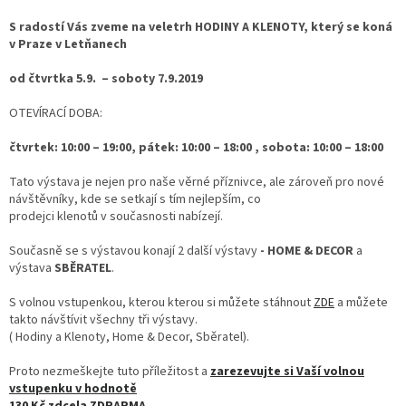
S radostí Vás zveme na veletrh HODINY A KLENOTY, který se koná
v Praze v Letňanech
od čtvrtka 5.9. – soboty 7.9.2019
OTEVÍRACÍ DOBA:
čtvrtek: 10:00 – 19:00,
pátek: 10:00 – 18:00 ,
sobota: 10:00 – 18:00
Tato výstava je nejen pro naše věrné příznivce, ale zároveň pro nové
návštěvníky, kde se setkají s tím nejlepším, co
prodejci klenotů v současnosti nabízejí.
Současně se s výstavou konají 2 další výstavy
- HOME & DECOR
a
výstava
SBĚRATEL
.
S volnou vstupenkou, kterou kterou si můžete stáhnout
ZDE
a můžete
takto návštívit všechny tři výstavy.
( Hodiny a Klenoty, Home & Decor, Sběratel).
Proto nezmeškejte tuto příležitost a
zarezevujte si Vaší volnou
vstupenku v hodnotě