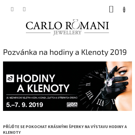
Přejít
NÁKUP
na
obsah
KOŠÍK
Pozvánka na hodiny a Klenoty 2019
PŘÍJĎTE SE POKOCHAT KRÁSNÝMI ŠPERKY NA VÝSTAVU HODINY A
KLENOTY