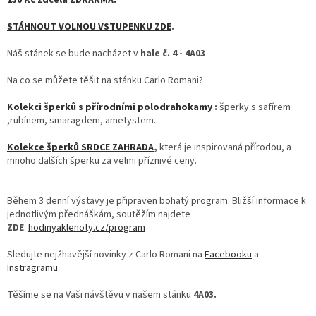
130 Kč zdcela ZDRARMA.
STÁHNOUT VOLNOU VSTUPENKU ZDE
.
Náš stánek se bude nacházet v
hale č. 4 - 4A03
Na co se můžete těšit na stánku Carlo Romani?
Kolekci šperků s přírodními polodrahokamy
:
šperky s safírem
,rubínem, smaragdem, ametystem.
Kolekce šperků SRDCE ZAHRADA
,
která je inspirovaná přírodou, a
mnoho dalších šperku za velmi příznivé ceny.
Během 3 denní výstavy je připraven bohatý program. Bližší informace k
jednotlivým přednáškám, soutěžím najdete
ZDE
:
hodinyaklenoty.cz/program
Sledujte nejžhavější novinky z Carlo Romani na
Facebooku
a
Instragramu
.
Těšíme se na Vaši návštěvu v našem stánku
4A03.