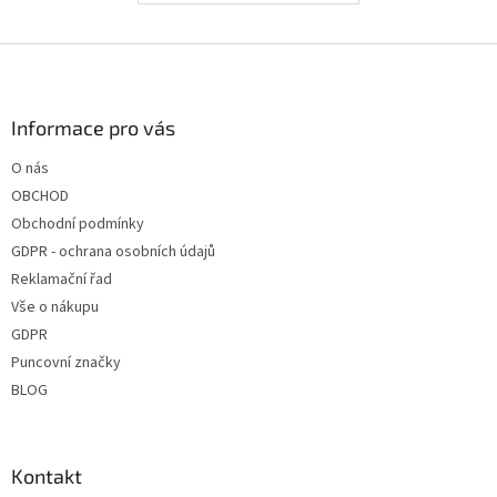
Z
á
p
a
Informace pro vás
t
O nás
í
OBCHOD
Obchodní podmínky
GDPR - ochrana osobních údajů
Reklamační řad
Vše o nákupu
GDPR
Puncovní značky
BLOG
Kontakt