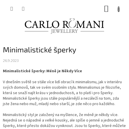
Přejít
NÁKUP
na
obsah
KOŠÍK
Minimalistické šperky
26.9.2023
Minimalistické šperky: Méně je Někdy Více
V dnešním světě se stále více lidí obrací k minimalismu, jak v interiéru
svých domovů, tak ve svém osobním stylu. Minimalismus je filozofie,
která se snaží najít krásu v jednoduchosti, a to platí i pro šperky.
Minimalistické šperky jsou stále populárnější a nezáleží na tom, zda
jste žena nebo muž, mladý nebo starší, je zde něco pro každého.
Minimalistický styl je založený na myšlence, že méně je někdy více.
Nejedná se o nápadné a velké kousky, ale spíše o jemné a jednoduché
šperky, které přesto dokážou vyniknout. Jsou to šperky, které můžete