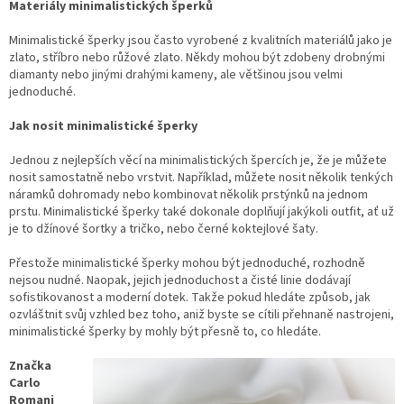
Materiály minimalistických šperků
Minimalistické šperky jsou často vyrobené z kvalitních materiálů jako je
zlato, stříbro nebo růžové zlato. Někdy mohou být zdobeny drobnými
diamanty nebo jinými drahými kameny, ale většinou jsou velmi
jednoduché.
Jak nosit minimalistické šperky
Jednou z nejlepších věcí na minimalistických špercích je, že je můžete
nosit samostatně nebo vrstvit. Například, můžete nosit několik tenkých
náramků dohromady nebo kombinovat několik prstýnků na jednom
prstu. Minimalistické šperky také dokonale doplňují jakýkoli outfit, ať už
je to džínové šortky a tričko, nebo černé koktejlové šaty.
Přestože minimalistické šperky mohou být jednoduché, rozhodně
nejsou nudné. Naopak, jejich jednoduchost a čisté linie dodávají
sofistikovanost a moderní dotek. Takže pokud hledáte způsob, jak
ozvláštnit svůj vzhled bez toho, aniž byste se cítili přehnaně nastrojeni,
minimalistické šperky by mohly být přesně to, co hledáte.
Značka
Carlo
Romani