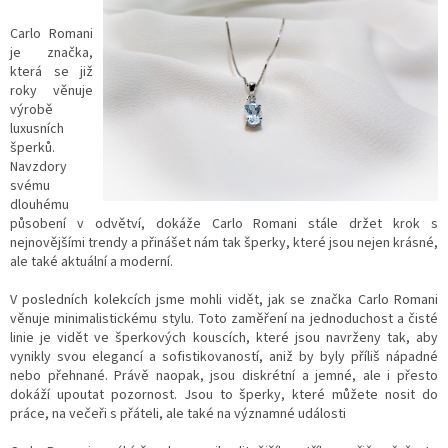
Carlo Romani
je značka,
která se již
roky věnuje
výrobě
luxusních
šperků.
Navzdory
svému
dlouhému
působení v odvětví, dokáže Carlo Romani stále držet krok s
nejnovějšími trendy a přinášet nám tak šperky, které jsou nejen krásné,
ale také aktuální a moderní.
V posledních kolekcích jsme mohli vidět, jak se značka Carlo Romani
věnuje minimalistickému stylu. Toto zaměření na jednoduchost a čisté
linie je vidět ve šperkových kouscích, které jsou navrženy tak, aby
vynikly svou elegancí a sofistikovaností, aniž by byly příliš nápadné
nebo přehnané. Právě naopak, jsou diskrétní a jemné, ale i přesto
dokáží upoutat pozornost. Jsou to šperky, které můžete nosit do
práce, na večeři s přáteli, ale také na významné události