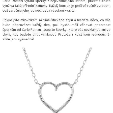
Carlo Romani vyrábí šperky z nejkvalitnějšího stříbra, přičemž často
využívá také přírodní kameny. Každý kousek je pečlivě ručně vyroben,
což zaručuje jeho jedinečnost a vysokou kvalitu.
Pokud jste milovníkem minimalistického stylu a hledáte něco, co vás
bude doprovázet každý den, pak byste měli věnovat pozornost
šperkům od Carlo Romani. Jsou to šperky, které vás nezklamou ani ve
chvíli, kdy budete chtít vyniknout. Protože i když jsou jednoduché,
stále jsou výjimečné!