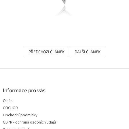
PŘEDCHOZÍ ČLÁNEK
DALŠÍ ČLÁNEK
Z
á
p
a
Informace pro vás
t
O nás
í
OBCHOD
Obchodní podmínky
GDPR - ochrana osobních údajů