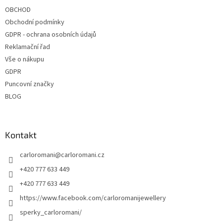
í
OBCHOD
Obchodní podmínky
GDPR - ochrana osobních údajů
Reklamační řad
Vše o nákupu
GDPR
Puncovní značky
BLOG
Kontakt
carloromani
@
carloromani.cz
+420 777 633 449
+420 777 633 449
https://www.facebook.com/carloromanijewellery
sperky_carloromani/