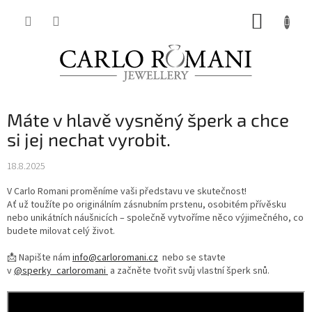
Přejít
NÁKUP
na
obsah
KOŠÍK
Máte v hlavě vysněný šperk a chce
si jej nechat vyrobit.
18.8.2025
V Carlo Romani proměníme vaši představu ve skutečnost!
Ať už toužíte po originálním zásnubním prstenu, osobitém přívěsku
nebo unikátních náušnicích – společně vytvoříme něco výjimečného, co
budete milovat celý život.
📩 Napište nám
info@carloromani.cz
nebo se stavte
v
@sperky_carloromani
a začněte tvořit svůj vlastní šperk snů.